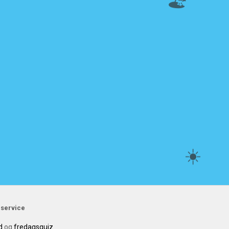
🏖️
☀️
service
d
og
fredagsquiz
.