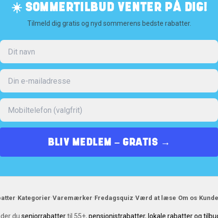
☀️ SOMMERTILBUD VENTER PÅ DIG!
Tilmeld dig gratis og nyd sommerens bedste rabatter.
BLIV MEDLEM – GRATIS →
·
·
·
·
·
·
batter
Kategorier
Varemærker
Fredagsquiz
Værd at læse
Om os
Kunde
nder du
seniorrabatter
til 55+,
pensionistrabatter
,
lokale rabatter og tilbu