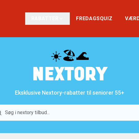
RABATTER
FREDAGSQUIZ
VÆRD
☀️🏖️🌊
NEXTORY
Eksklusive Nextory-rabatter til seniorer 55+