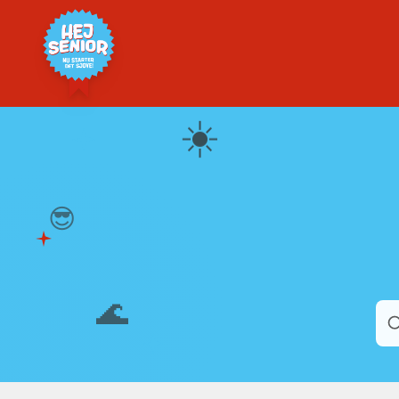
☀️
😎
🌊