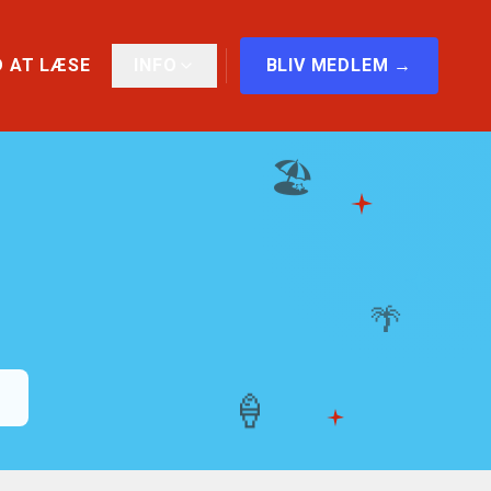
 AT LÆSE
INFO
BLIV MEDLEM →
🏖️
🌴
🍦