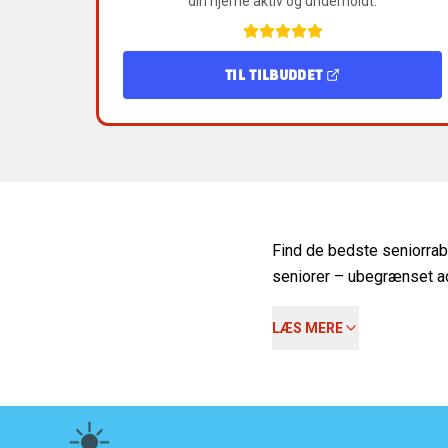
din hjerne aktiv og underholdt.
TIL TILBUDDET
Find de bedste seniorraba
seniorer – ubegrænset ad
LÆS MERE
☀️