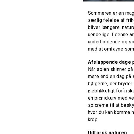
Sommeren er en magis
særlig følelse af fri
bliver længere, natu
uendelige. I denne ar
underholdende og som
med at omfavne somm
Afslappende dage 
Når solen skinner på 
mere end en dag på s
bølgerne, der bryder
øjeblikkeligt forfris
en picnickurv med v
solcreme til at besk
hvor du kan komme he
krop.
Udforsk naturen