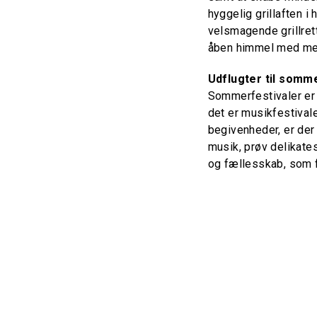
hyggelig grillaften i 
velsmagende grillrett
åben himmel med men
Udflugter til somm
Sommerfestivaler er
det er musikfestivale
begivenheder, er der
musik, prøv delikate
og fællesskab, som f