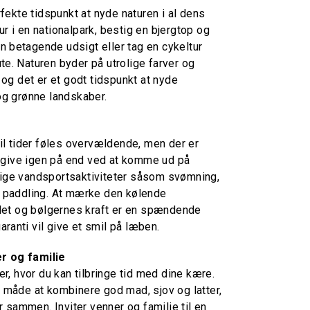
ekte tidspunkt at nyde naturen i al dens
ur i en nationalpark, bestig en bjergtop og
n betagende udsigt eller tag en cykeltur
te. Naturen byder på utrolige farver og
g det er et godt tidspunkt at nyde
 og grønne landskaber.
l tider føles overvældende, men der er
 give igen på end ved at komme ud på
lige vandsportsaktiviteter såsom svømning,
er paddling. At mærke den kølende
et og bølgernes kraft er en spændende
ranti vil give et smil på læben.
r og familie
, hvor du kan tilbringe tid med dine kære.
d måde at kombinere god mad, sjov og latter,
 sammen. Inviter venner og familie til en