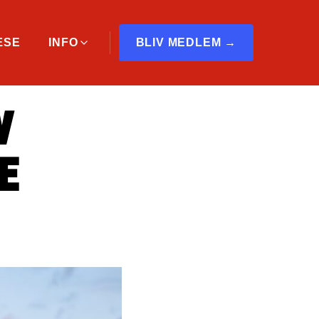
ÆSE
INFO
BLIV MEDLEM →
V
E