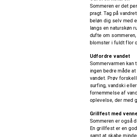
Sommeren er det perf
pragt. Tag på vandret
beløn dig selv med e
langs en naturskøn ru
dufte om sommeren, o
blomster i fuldt flor
Udfordre vandet
Sommervarmen kan ti
ingen bedre måde at
vandet. Prøv forskel
surfing, vandski ell
fornemmelse af vand
oplevelse, der med ga
Grillfest med venne
Sommeren er også der
En grillfest er en go
samt at skabe minder