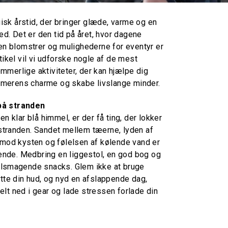
k årstid, der bringer glæde, varme og en
hed. Det er den tid på året, hvor dagene
ren blomstrer og mulighederne for eventyr er
tikel vil vi udforske nogle af de mest
merlige aktiviteter, der kan hjælpe dig
erens charme og skabe livslange minder.
på stranden
en klar blå himmel, er der få ting, der lokker
tranden. Sandet mellem tæerne, lyden af
 mod kysten og følelsen af kølende vand er
kende. Medbring en liggestol, en god bog og
elsmagende snacks. Glem ikke at bruge
ytte din hud, og nyd en afslappende dag,
lt ned i gear og lade stressen forlade din